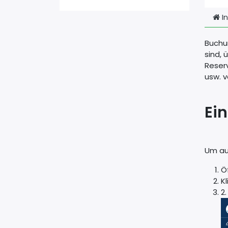
In
Buchu
sind,
Reser
usw. v
Ei
Um au
Ö
K
2