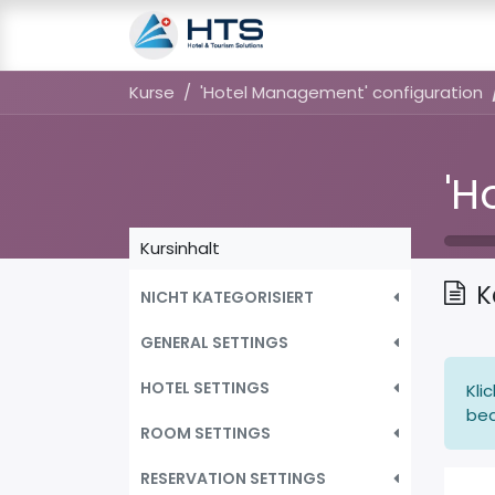
Ressourcen
Kurse
Kurse
'Hotel Management' configuration
Kursinhalt
K
NICHT KATEGORISIERT
GENERAL SETTINGS
HOTEL SETTINGS
Kli
bea
ROOM SETTINGS
RESERVATION SETTINGS