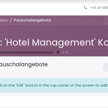
es
+41 41 56
ation
Pauschalangebote
0
%
auschalangebote
ck on the "Edit" button in the top corner of the screen to edit