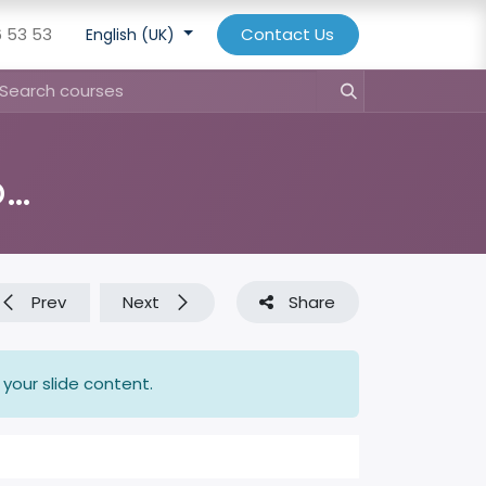
6 53 53
Contact Us
English (UK)
DE: 'Hotel Management' Konfiguration
Prev
Next
Share
 your slide content.