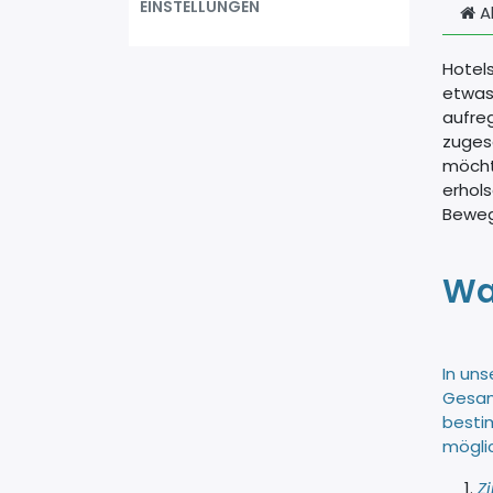
EINSTELLUNGEN
A
Hotels
etwas
aufre
zuges
möchte
erhols
Beweg
Wa
In un
Gesamt
besti
mögli
Z