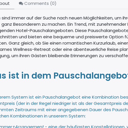
bout
Comments (
0
)
 sind immer auf der Suche nach neuen Möglichkeiten, um ihr
 ganz Besonderem zu machen. Ein Trend, mit zunehmender Bel
genden Hotel-Pauschalangeboten. Diese Pauschalangebote si
chnitten und bieten eine bequeme und preiswerte Option für 
n. Ganz gleich, ob Sie einen romantischen Kurzurlaub, eine
ames Wellness-Retreat oder eine abenteuerliche Reise plane
ung, um ihren Gästen bleibende Erinnerungen zu verschaffe
s ist in dem Pauschalangebot
serem System ist ein Pauschalangebot eine Kombination b
preis (der in der Regel niedriger ist als der Gesamtpreis d
mmten Zeitraums mit einer angegebenen Dauer des Pauscha
chen Kombinationen in unserem System:
immer+Arrangement
- eine der häufigsten Konstellationen