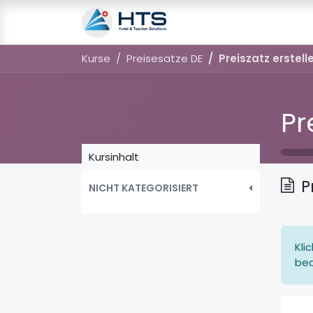
Ressourcen
Kurse
Kurse
Preisesatze DE
Preiszatz erstell
Pr
Kursinhalt
P
NICHT KATEGORISIERT
Kli
bea