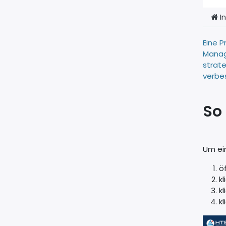
In
Eine P
Manage
strate
verbes
So 
Um ein
ö
k
k
k