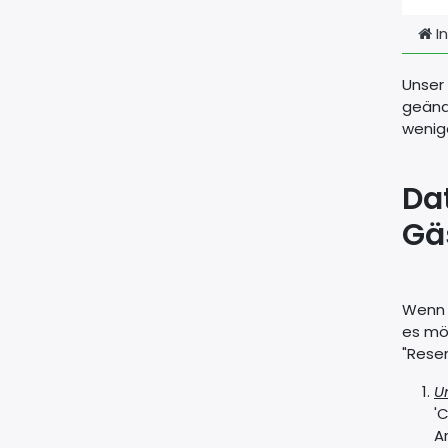
In
Unser 
geänd
wenig
Da
Gä
Wenn e
es mö
"Reser
U
'
A