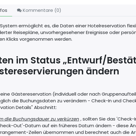
fos
Kommentare (
0
)
System ermöglicht es, die Daten einer Hotelreservation flex
erter Reisepläne, unvorhergesehener Ereignisse oder persön
en Klicks vorgenommen werden.
ten im Status „Entwurf/Bestäti
stereservierungen ändern
ine Gästereservation (individuell oder nach Gruppenaufteilu
glich die Buchungsdaten zu verändern - Check-In und Check-
vation Details" Abschnitt:
m die Buchungsdauer zu verkürzen
, sollten Sie das 'Check
Check-Out'-Datum auf ein früheres Datum ändern - diese Än
rrangement-Zeilen übernommen und berechnet auch die Artik