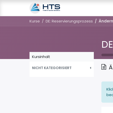
Ressourcen
Kurse
Kurse
DE: Reservierungsprozess
Ändern
DE
Kursinhalt
Ä
NICHT KATEGORISIERT
Kli
bea