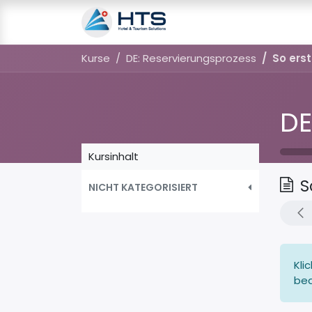
Ressourcen
Kurse
Kurse
DE: Reservierungsprozess
So erst
DE
Kursinhalt
S
NICHT KATEGORISIERT
Kli
bea