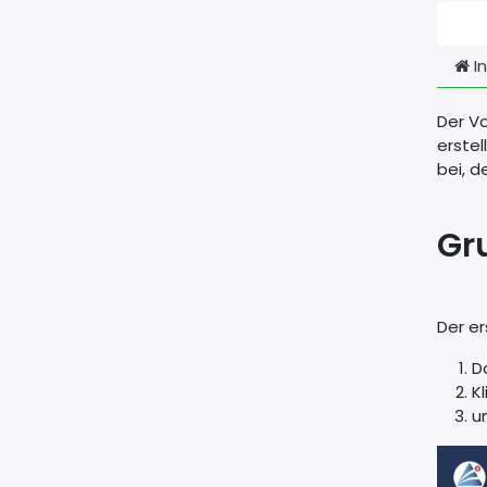
In
Der Vo
erste
bei, 
Gr
Der er
D
K
u